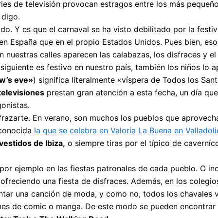
ies de televisión provocan estragos entre los más pequeño
 digo.
. Y es que el carnaval se ha visto debilitado por la festiv
n España que en el propio Estados Unidos. Pues bien, esos
nuestras calles aparecen las calabazas, los disfraces y el 
iguiente es festivo en nuestro país, también los niños lo
ow’s eve»
) significa literalmente «víspera de Todos los Sa
televisiones
prestan gran atención a esta fecha, un día q
onistas.
sfrazarte. En verano, son muchos los pueblos que aprovech
 conocida
la que se celebra en Valoria La Buena en Valladoli
vestidos de Ibiza,
o siempre tiras por el típico de caverníco
 por ejemplo en las fiestas patronales de cada pueblo. O i
reciendo una fiesta de disfraces. Además, en los colegios,
cantar una canción de moda, y como no, todos los chavales 
lones de comic o manga. De este modo se pueden encontrar