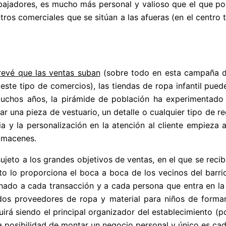
bajadores, es mucho más personal y valioso que el que po
os comerciales que se sitúan a las afueras (en el centro 
revé que las ventas suban
(sobre todo en esta campaña de
ste tipo de comercios), las tiendas de ropa infantil pued
muchos años, la pirámide de población ha experimentado 
r una pieza de vestuario, un detalle o cualquier tipo de reg
ia y la personalización en la atención al cliente empieza 
lmacenes.
ujeto a los grandes objetivos de ventas, en el que se reci
nto lo proporciona el boca a boca de los vecinos del barri
tinado a cada transacción y a cada persona que entra en l
dos proveedores de ropa y material para niños de formar
uirá siendo el principal organizador del establecimiento (p
a posibilidad de montar un negocio personal y único es cad