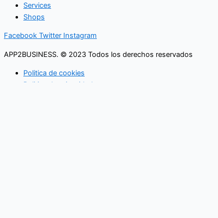
Services
Shops
Facebook
Twitter
Instagram
APP2BUSINESS. © 2023 Todos los derechos reservados
Politica de cookies
Politica de privacidad
Buscar
Lo que necesita saber
en su buzón cada mañana
SUSCRIBETE