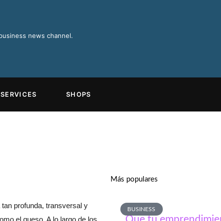
 business news channel.
SERVICES
SHOPS
Más populares
 tan profunda, transversal y
BUSINESS
Que tu emprendimient
omo el queso. A lo largo de los