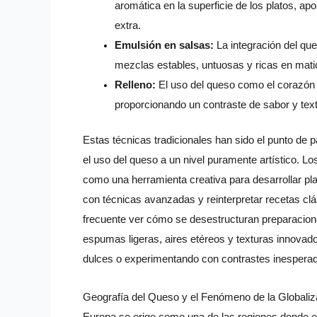
aromática en la superficie de los platos, a
extra.
Emulsión en salsas:
La integración del que
mezclas estables, untuosas y ricas en mati
Relleno:
El uso del queso como el corazón
proporcionando un contraste de sabor y textu
Estas técnicas tradicionales han sido el punto de p
el uso del queso a un nivel puramente artístico. L
como una herramienta creativa para desarrollar pl
con técnicas avanzadas y reinterpretar recetas clá
frecuente ver cómo se desestructuran preparacione
espumas ligeras, aires etéreos y texturas innovado
dulces o experimentando con contrastes inesperad
Geografía del Queso y el Fenómeno de la Globaliz
Europa se erige como una de las regiones donde e