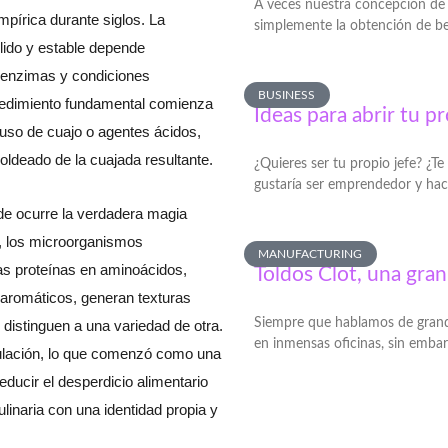
A veces nuestra concepción de 
pírica durante siglos. La
simplemente la obtención de ben
lido y estable depende
, enzimas y condiciones
BUSINESS
cedimiento fundamental comienza
Ideas para abrir tu p
 uso de cuajo o agentes ácidos,
oldeado de la cuajada resultante.
¿Quieres ser tu propio jefe? ¿T
gustaría ser emprendedor y hac
de ocurre la verdadera magia
r, los microorganismos
MANUFACTURING
s proteínas en aminoácidos,
Toldos Clot, una gran
aromáticos, generan texturas
Siempre que hablamos de gran
distinguen a una variedad de otra.
en inmensas oficinas, sin emba
gulación, lo que comenzó como una
educir el desperdicio alimentario
ulinaria con una identidad propia y