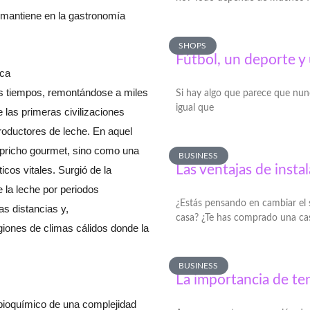
o mantiene en la gastronomía
SHOPS
Fútbol, un deporte 
ica
os tiempos, remontándose a miles
Si hay algo que parece que nun
igual que
 las primeras civilizaciones
roductores de leche. En aquel
apricho gourmet, sino como una
BUSINESS
Las ventajas de insta
icos vitales. Surgió de la
 la leche por periodos
¿Estás pensando en cambiar el s
as distancias y,
casa? ¿Te has comprado una ca
giones de climas cálidos donde la
BUSINESS
La importancia de te
bioquímico de una complejidad