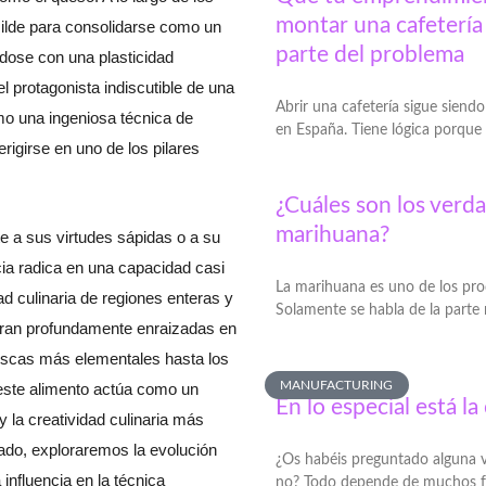
montar una cafetería 
milde para consolidarse como un
parte del problema
ndose con una plasticidad
 protagonista indiscutible de una
Abrir una cafetería sigue sien
omo una ingeniosa técnica de
en España. Tiene lógica porque
rigirse en uno de los pilares
¿Cuáles son los verda
marihuana?
e a sus virtudes sápidas o a su
cia radica en una capacidad casi
La marihuana es uno de los pr
dad culinaria de regiones enteras y
Solamente se habla de la parte
tran profundamente enraizadas en
rescas más elementales hasta los
MANUFACTURING
ste alimento actúa como un
En lo especial está la
y la creatividad culinaria más
zado, exploraremos la evolución
¿Os habéis preguntado alguna v
 influencia en la técnica
no? Todo depende de muchos f