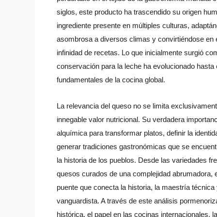
siglos, este producto ha trascendido su origen hu
ingrediente presente en múltiples culturas, adaptá
asombrosa a diversos climas y convirtiéndose en el
infinidad de recetas. Lo que inicialmente surgió c
conservación para la leche ha evolucionado hasta e
fundamentales de la cocina global.
La relevancia del queso no se limita exclusivament
innegable valor nutricional. Su verdadera importan
alquímica para transformar platos, definir la identi
generar tradiciones gastronómicas que se encuen
la historia de los pueblos. Desde las variedades f
quesos curados de una complejidad abrumadora, e
puente que conecta la historia, la maestría técnica 
vanguardista. A través de este análisis pormenori
histórica, el papel en las cocinas internacionales, la