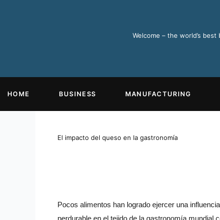
Ir
al
contenido
Welcome – the world’s best
HOME
BUSINESS
MANUFACTURING
El impacto del queso en la gastronomía
Pocos alimentos han logrado ejercer una influencia
perdurable en el tejido de la gastronomía mundial c