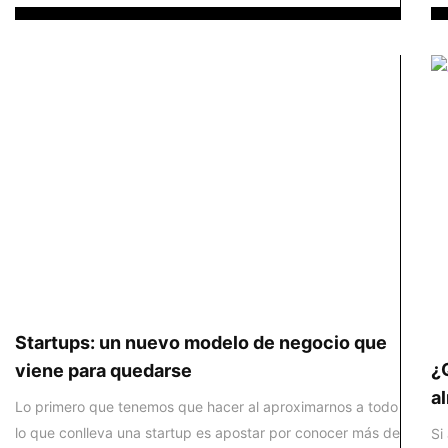
Startups: un nuevo modelo de negocio que
¿
viene para quedarse
a
Lo primero que tenemos que hacer al aproximarnos a todo
lo que conlleva una startup es apostar por conocer más de
Si