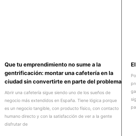
Que tu emprendimiento no sume a la
E
gentrificación: montar una cafetería en la
Po
ciudad sin convertirte en parte del problema
pr
ga
Abrir una cafetería sigue siendo uno de los sueños de
si
negocio más extendidos en España. Tiene lógica porque
pa
es un negocio tangible, con producto físico, con contacto
humano directo y con la satisfacción de ver a la gente
disfrutar de