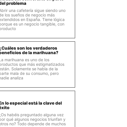
del problema
Abrir una cafetería sigue siendo uno
de los sueños de negocio más
extendidos en España. Tiene lógica
porque es un negocio tangible, con
producto
¿Cuáles son los verdaderos
beneficios de la marihuana?
La marihuana es uno de los
productos que más estigmatizados
están. Solamente se habla de la
parte mala de su consumo, pero
nadie analiza
En lo especial está la clave del
éxito
¿Os habéis preguntado alguna vez
por qué algunos negocios triunfan y
otros no? Todo depende de muchos