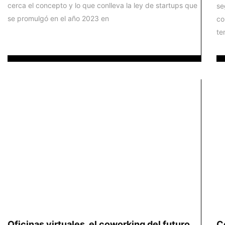
cerca el concepto y lo que conlleva la ley de startups que
se
se promulgó en el año 2023 en
co
te
Oficinas virtuales, el coworking del futuro
C