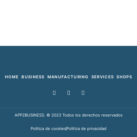
HOME
BUSINESS
MANUFACTURING
SERVICES
SHOPS
F
T
I
a
w
n
c
i
s
e
t
t
b
t
a
APP2BUSINESS. © 2023 Todos los derechos reservados
o
e
g
o
r
r
Politica de cookies
Politica de privacidad
k
a
m