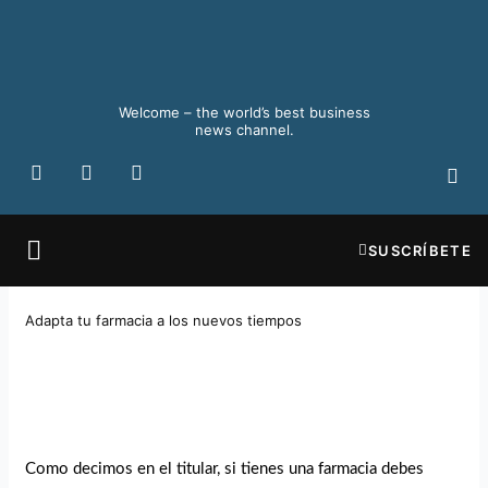
Ir
al
contenido
Welcome – the world’s best business
news channel.
F
X
I
a
-
n
c
t
s
e
w
t
b
i
a
SUSCRÍBETE
o
t
g
o
t
r
k
e
a
Adapta tu farmacia a los nuevos tiempos
r
m
Como decimos en el titular, si tienes una farmacia debes