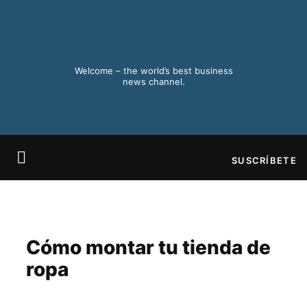
Ir
al
contenido
Welcome – the world’s best business
news channel.
F
X
I
a
-
n
c
t
s
e
w
t
b
i
a
SUSCRÍBETE
o
t
g
o
t
r
k
e
a
r
m
Cómo montar tu tienda de
ropa