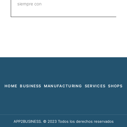
siempre con
HOME
BUSINESS
MANUFACTURING
SERVICES
SHOPS
F
T
I
a
w
n
c
i
s
e
t
t
b
t
a
APP2BUSINESS. © 2023 Todos los derechos reservados
o
e
g