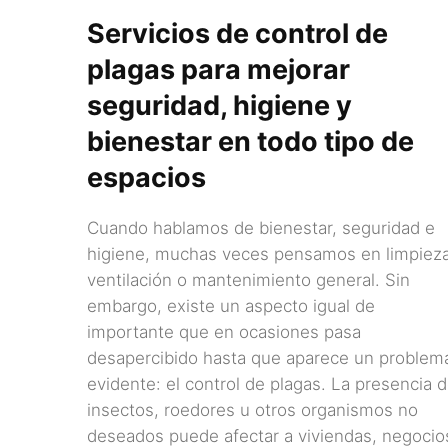
Servicios de control de
plagas para mejorar
seguridad, higiene y
bienestar en todo tipo de
espacios
Cuando hablamos de bienestar, seguridad e
higiene, muchas veces pensamos en limpieza
ventilación o mantenimiento general. Sin
embargo, existe un aspecto igual de
importante que en ocasiones pasa
desapercibido hasta que aparece un problem
evidente: el control de plagas. La presencia 
insectos, roedores u otros organismos no
deseados puede afectar a viviendas, negocio