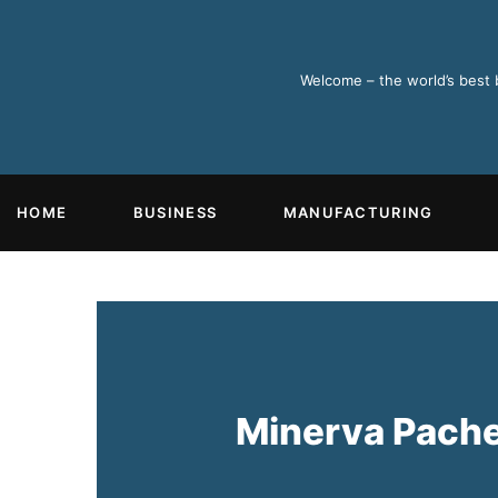
Ir
al
contenido
Welcome – the world’s best
HOME
BUSINESS
MANUFACTURING
Minerva Pach