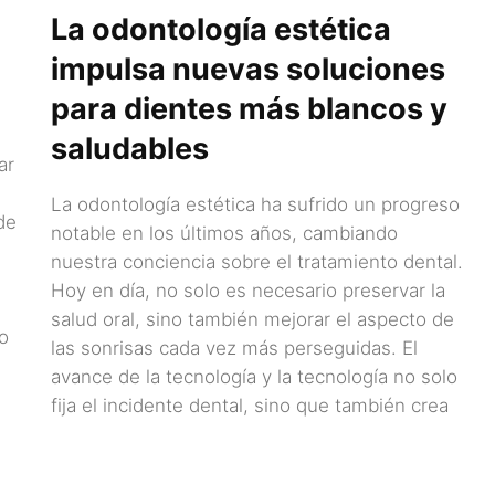
La odontología estética
impulsa nuevas soluciones
para dientes más blancos y
saludables
ar
La odontología estética ha sufrido un progreso
de
notable en los últimos años, cambiando
nuestra conciencia sobre el tratamiento dental.
Hoy en día, no solo es necesario preservar la
salud oral, sino también mejorar el aspecto de
io
las sonrisas cada vez más perseguidas. El
avance de la tecnología y la tecnología no solo
fija el incidente dental, sino que también crea