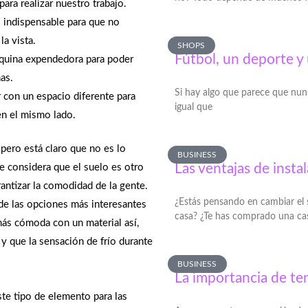
ra realizar nuestro trabajo.
es indispensable para que no
a vista.
SHOPS
Fútbol, un deporte 
quina expendedora para poder
as.
Si hay algo que parece que nun
r con un espacio diferente para
igual que
en el mismo lado.
pero está claro que no es lo
BUSINESS
Las ventajas de insta
 considera que el suelo es otro
rantizar la comodidad de la gente.
¿Estás pensando en cambiar el s
de las opciones más interesantes
casa? ¿Te has comprado una ca
 más cómoda con un material así,
y que la sensación de frío durante
BUSINESS
La importancia de te
te tipo de elemento para las