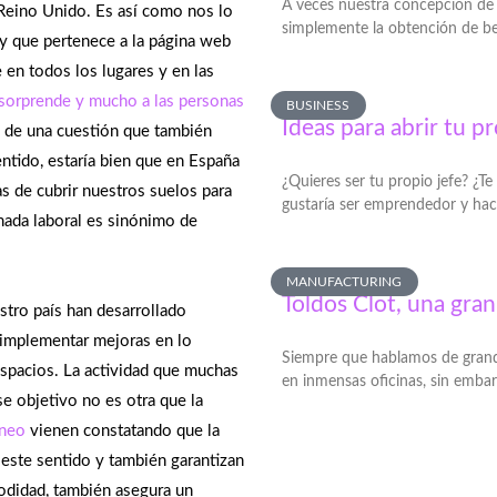
A veces nuestra concepción de 
 Reino Unido. Es así como nos lo
simplemente la obtención de ben
 y que pertenece a la página web
 en todos los lugares y en las
 sorprende y mucho a las personas
BUSINESS
Ideas para abrir tu p
 de una cuestión que también
entido, estaría bien que en España
¿Quieres ser tu propio jefe? ¿T
 de cubrir nuestros suelos para
gustaría ser emprendedor y hac
rnada laboral es sinónimo de
MANUFACTURING
Toldos Clot, una gran
tro país han desarrollado
 implementar mejoras en lo
Siempre que hablamos de gran
 espacios. La actividad que muchas
en inmensas oficinas, sin emba
e objetivo no es otra que la
oneo
vienen constatando que la
 este sentido y también garantizan
odidad, también asegura un