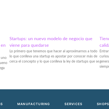
Startups: un nuevo modelo de negocio que
Tien
 en
viene para quedarse
calid
Lo primero que tenemos que hacer al aproximarnos a todo
Entrar
lo que conlleva una startup es apostar por conocer más de
curios
e uno
cerca el concepto y lo que conlleva la ley de startups que se
genera
bueno
siemp
lega
SS
MANUFACTURING
SERVICES
SHOP