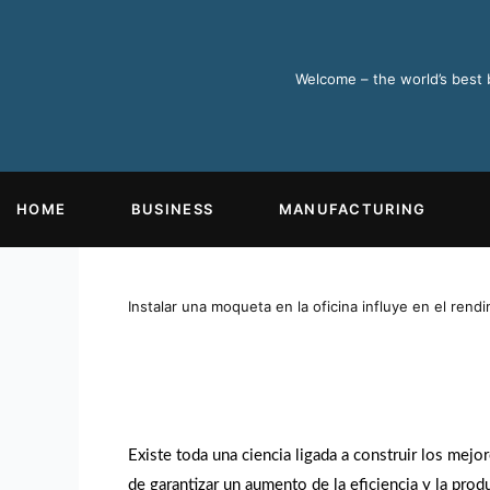
Ir
al
contenido
Welcome – the world’s best
HOME
BUSINESS
MANUFACTURING
Instalar una moqueta en la oficina influye en el rendim
Existe toda una ciencia ligada a construir los mejor
de garantizar un aumento de la eficiencia y la prod