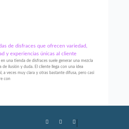
das de disfraces que ofrecen variedad,
ad y experiencias únicas al cliente
 en una tienda de disfraces suele generar una mezcla
a de ilusión y duda. El cliente llega con una idea
l, a veces muy clara y otras bastante difusa, pero casi
re con
F
T
I
S
a
w
n