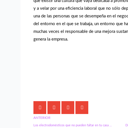
que existir una cultura que vaya dedicada a promo
y a velar por una eficiencia laboral que no sólo d
una de las personas que se desempeña en el nego
del entorno en el que se trabaja, un entorno que ha
muchas veces el responsable de una mejora sustan
genera la empresa.
Comparte este artículo:
ANTERIOR
Los electrodomésticos que no pueden faltar en tu casa si quieres estar a la última
D