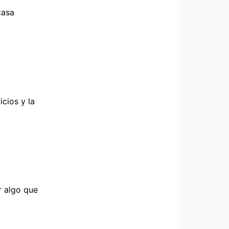
casa
cios y la
r algo que