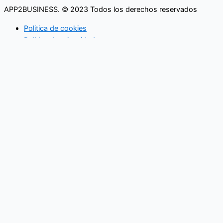
APP2BUSINESS. © 2023 Todos los derechos reservados
Politica de cookies
Politica de privacidad
Buscar
Lo que necesita saber
en su buzón cada mañana
SUSCRIBETE
Utilizamos cookies opcionales para mejorar tu experiencia en
nuestros sitios web, como a través de conexiones en redes
sociales, y para mostrar publicidad personalizada en función de
tu actividad en línea. Si rechazas las cookies opcionales, solo