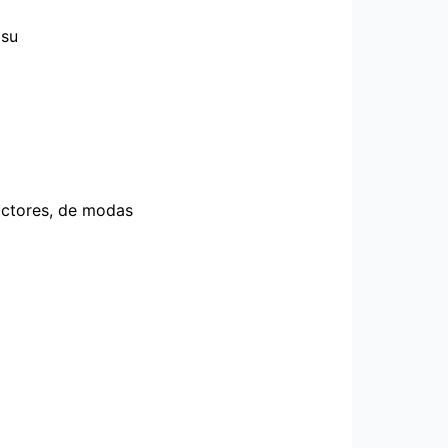
 su
actores, de modas